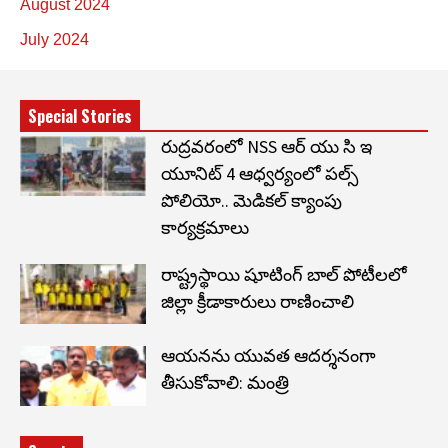
August 2024
July 2024
Special Stories
రుద్రవరంలో NSS ఆర్ యు సి ఇ
యూనిట్ 4 ఆధ్వర్యంలో పల్స్
పోలియో.. మెడికల్ క్యాంపు
కార్యక్రమాలు
రాష్ట్రస్థాయి షూటింగ్ బాల్ పోటీలలో
జిల్లా క్రీడాకారులు రాణించాలి
ఆయనను యువత ఆదర్శనంగా
తీసుకోవాలి: మంత్రి