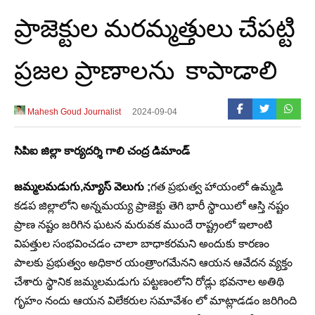
ప్రాజెక్టుల మరమ్మత్తులు చేపట్టి
ప్రజల ప్రాణాలను కాపాడాలి
Mahesh Goud Journalist
2024-09-04
సిపిఐ జిల్లా కార్యదర్శి గాలి చంద్ర డిమాండ్
జమ్మలమడుగు,న్యూస్ వెలుగు ;
గత ప్రభుత్వ హాయంలో ఉమ్మడి
కడప జిల్లాలోని అన్నమయ్య ప్రాజెక్టు తెగి భారీ స్థాయిలో ఆస్తి నష్టం
ప్రాణ నష్టం జరిగిన ఘటన మరువక ముందే రాష్ట్రంలో ఇలాంటి
విపత్తుల సంభవించడం చాలా బాధాకరమని అందుకు కారణం
పాలకు ప్రభుత్వం అధికార యంత్రాంగమేనని ఆయన ఆవేదన వ్యక్తం
చేశారు స్థానిక జమ్మలమడుగు పట్టణంలోని రోడ్లు భవనాల అతిథి
గృహం నందు ఆయన విలేకరుల సమావేశం లో మాట్లాడడం జరిగింది