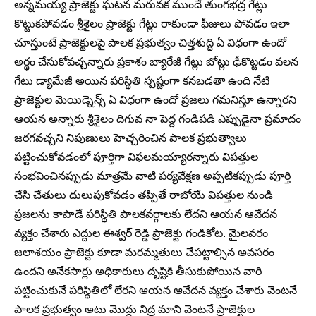
అన్నమయ్య ప్రాజెక్టు ఘటన మరువక ముందే తుంగభద్ర గేట్లు
కొట్టుకపోవడం శ్రీశైలం ప్రాజెక్టు గేట్లు రాకుండా ఫీజులు పోవడం ఇలా
చూస్తుంటే ప్రాజెక్టులపై పాలక ప్రభుత్వం చిత్తశుద్ధి ఏ విధంగా ఉందో
అర్థం చేసుకోవచ్చన్నారు ప్రకాశం బ్యారేజీ గేట్లు బోట్లు ఢీకొట్టడం వలన
గేటు డ్యామేజీ అయిన పరిస్థితి స్పష్టంగా కనబడతా ఉంది నేటి
ప్రాజెక్టుల మెయిడ్నెన్స్ ఏ విధంగా ఉందో ప్రజలు గమనిస్తూ ఉన్నారని
ఆయన అన్నారు శ్రీశైలం దిగువ నా పెద్ద గండిపడి ఎప్పుడైనా ప్రమాదం
జరగవచ్చని నిపుణులు హెచ్చరించిన పాలక ప్రభుత్వాలు
పట్టించుకోవడంలో పూర్తిగా విఫలమయ్యారన్నారు విపత్తుల
సంభవించినప్పుడు మాత్రమే వాటి పర్యవేక్షణ అప్పటికప్పుడు పూర్తి
చేసి చేతులు దులుపుకోవడం తప్పితే రాబోయే విపత్తుల నుండి
ప్రజలను కాపాడే పరిస్థితి పాలకవర్గాలకు లేదని ఆయన ఆవేదన
వ్యక్తం చేశారు ఎద్దుల ఈశ్వర్ రెడ్డి ప్రాజెక్టు గండికోట. మైలవరం
జలాశయం ప్రాజెక్టు కూడా మరమ్మతులు చేపట్టాల్సిన అవసరం
ఉందని అనేకసార్లు అధికారులు దృష్టికి తీసుకుపోయిన వారి
పట్టించుకునే పరిస్థితిలో లేరని ఆయన ఆవేదన వ్యక్తం చేశారు వెంటనే
పాలక ప్రభుత్వం అటు మొద్దు నిద్ర మాని వెంటనే ప్రాజెక్టుల