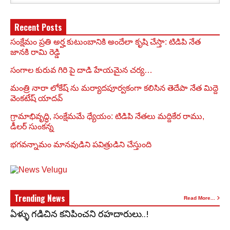
Recent Posts
సంక్షేమం ప్రతి అర్హ కుటుంబానికి అందేలా కృషి చేస్తా: టిడిపి నేత
జానకి రామి రెడ్డి
సంగాల కురువ గిరి పై దాడి హేయమైన చర్య…
మంత్రి నారా లోకేష్ ను మర్యాదపూర్వకంగా కలిసిన తెదేపా నేత మిద్దె
వెంకటేష్ యాదవ్
గ్రామాభివృద్ధి, సంక్షేమమే ధ్యేయం: టిడిపి నేతలు మద్దికేర రాము,
డీలర్ సుంకన్న
భగవన్నామం మానవుడిని పవిత్రుడిని చేస్తుంది
Trending News
Read More...
ఏళ్ళు గడిచిన కనిపించని రహదారులు..!