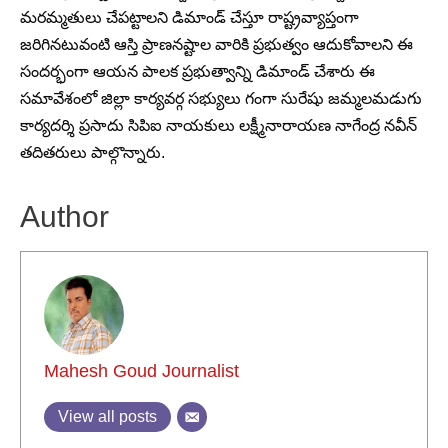
మరమ్మతులు చేపట్టాలని డిమాండ్ చేస్తూ రాష్ట్రవ్యాప్తంగా
జరిగినటువంటి ఆస్తి ప్రాణనష్టాల వారికి ప్రభుత్వం ఆదుకోవాలని ఈ
సందర్భంగా ఆయన పాలక ప్రభుత్వాన్ని డిమాండ్ చేశారు ఈ
సమావేశంలో జిల్లా కార్యవర్గ సభ్యులు గంగా సురేషు జమ్మలమడుగు
కార్యదర్శి ప్రసాదు సిపిఐ నాయకులు లక్ష్మీనారాయణ నాగేంద్ర నవీన్
తదితరులు పాల్గొన్నారు.
Author
Mahesh Goud Journalist
View all posts