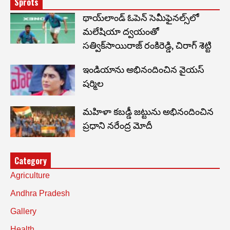
Sprots
థాయ్‌లాండ్ ఓపెన్ సెమీఫైనల్స్‌లో
మలేషియా ద్వయంతో
సత్విక్‌సాయిరాజ్ రంకిరెడ్డి, చిరాగ్ శెట్టి
ఇండియాను అభినందించిన వైయస్
షర్మిల
మహిళా కబడ్డీ జట్టును అభినందించిన
ప్రధాని నరేంద్ర మోదీ
Category
Agriculture
Andhra Pradesh
Gallery
Health