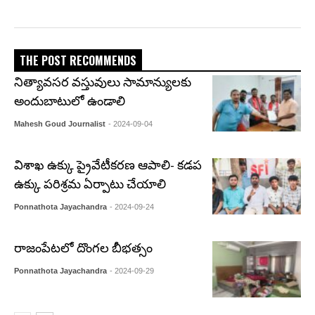
THE POST RECOMMENDS
నిత్యావసర వస్తువులు సామాన్యులకు
అందుబాటులో ఉండాలి
Mahesh Goud Journalist
- 2024-09-04
విశాఖ ఉక్కు ప్రైవేటీకరణ ఆపాలి- కడప
ఉక్కు పరిశ్రమ ఏర్పాటు చేయాలి
Ponnathota Jayachandra
- 2024-09-24
రాజంపేటలో దొంగల బీభత్సం
Ponnathota Jayachandra
- 2024-09-29