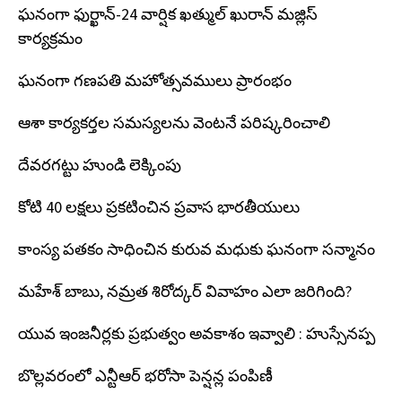
ఘనంగా ఫుర్ఖాన్-24 వార్షిక ఖత్ముల్ ఖురాన్ మజ్లిస్
కార్యక్రమం
ఘనంగా గణపతి మహోత్సవములు ప్రారంభం
ఆశా కార్యకర్తల సమస్యలను వెంటనే పరిష్కరించాలి
దేవరగట్టు హుండి లెక్కింపు
కోటి 40 లక్షలు ప్రకటించిన ప్రవాస భారతీయులు
కాంస్య పతకం సాధించిన కురువ మధుకు ఘనంగా సన్మానం
మహేశ్ బాబు, నమ్రత శిరోద్కర్ వివాహం ఎలా జరిగింది?
యువ ఇంజనీర్లకు ప్రభుత్వం అవకాశం ఇవ్వాలి : హుస్సేనప్ప
బొల్లవరంలో ఎన్టీఆర్ భరోసా పెన్షన్ల పంపిణీ