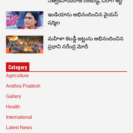
సత్విక్‌సాయిరాజ్ రంకిరెడ్డి, చిరాగ్ శెట్టి
ఇండియాను అభినందించిన వైయస్
షర్మిల
మహిళా కబడ్డీ జట్టును అభినందించిన
ప్రధాని నరేంద్ర మోదీ
Category
Agriculture
Andhra Pradesh
Gallery
Health
International
Latest News