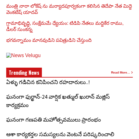
మంత్రి నారా లోకేష్ ను మర్యాదపూర్వకంగా కలిసిన తెదేపా నేత మిద్దె
వెంకటేష్ యాదవ్
గ్రామాభివృద్ధి, సంక్షేమమే ధ్యేయం: టిడిపి నేతలు మద్దికేర రాము,
డీలర్ సుంకన్న
భగవన్నామం మానవుడిని పవిత్రుడిని చేస్తుంది
Trending News
Read More...
ఏళ్ళు గడిచిన కనిపించని రహదారులు..!
ఘనంగా ఫుర్ఖాన్-24 వార్షిక ఖత్ముల్ ఖురాన్ మజ్లిస్
కార్యక్రమం
ఘనంగా గణపతి మహోత్సవములు ప్రారంభం
ఆశా కార్యకర్తల సమస్యలను వెంటనే పరిష్కరించాలి