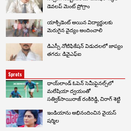
డెవలప్ మెంట్ ప్రోగ్రాం
యాక్సిడెంట్ అయిన విద్యార్థులకు
మెరుగైన వైద్యం అందించాలి
డిఎస్సీ నోటిఫికేషన్ విడుదలలో జాప్యం
తగదు: డివైఎఫ్ఐ
Sprots
థాయ్‌లాండ్ ఓపెన్ సెమీఫైనల్స్‌లో
మలేషియా ద్వయంతో
సత్విక్‌సాయిరాజ్ రంకిరెడ్డి, చిరాగ్ శెట్టి
ఇండియాను అభినందించిన వైయస్
షర్మిల