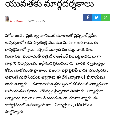
యువతకు మార్గదర్శకాలు
Anji Ramu
2024-08-15
హోలగుంద : ప్రభుత్వ జూనియర్ కళాశాలలో ప్రిన్సిపల్ ప్రవీణ
ఆధ్వర్యంలో 78వ స్వాతంత్ర వేడుకలు ఘనంగా జరిగాయి. ఈ
కార్యక్రమంలో గ్రామ సర్పంచ్ చల్వాది రంగమ్మ, నాయకులు
పంపాపతి ,పంచాయతీ సెక్రెటరీ రాజశేఖర్ ముఖ్య అతిదులు గా
పాల్గొని విద్యార్డులను ఉద్దేశించి ప్రసంగించారు. భారత స్వాతంత్ర్యం
కోసం ఎంతోమంతి ప్రాణాలు పణంగా పెట్టి బ్రిటిష్ వారికి ఎదురెల్లరని ,
అలాంటి మహనీయుల త్యాగాలు ఈ దేశ నిర్మాణానికి పునాదులని
వారు అన్నారు. కళాశాలలో ఉత్తమ ప్రతిభ కనపరిచిన విద్యార్డులకు
బహుమతుల ప్రదానం చేసినట్లు ప్రిన్సిపాల్ తెలిపారు. విద్యార్దులు
లక్ష్యాలను పెట్టుకుని దానికి అనుగుణంగా చదవాలన్నారు. ఈ
కార్యక్రమంలో ఉపాద్యాయులు , విద్యార్దులు , తదితరులు
పాల్గొన్నారు.