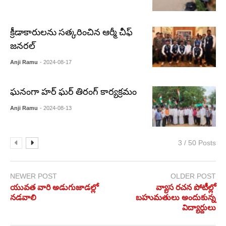
క్రీడాకారులను సత్కరించిన ఆర్మీ చీఫ్
జనరల్
Anji Ramu
- 2024-08-17
ఘనంగా హర్ ఘర్ తిరంగ్ కార్యక్రమం
Anji Ramu
- 2024-08-13
3 / 50 Posts
NEWER POST
OLDER POST
యువత వారి అడుగుజాడల్లో
వ్యాస రచన పోటీల్లో
నడవాలి
బహుమతులు అందుకున్న
విద్యార్దులు