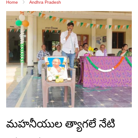
Home
Andhra Pradesh
మహనీయుల త్యాగలే నేటి