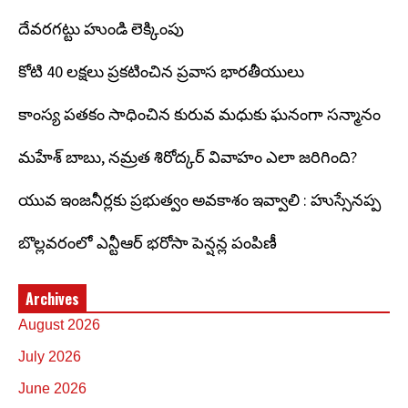
దేవరగట్టు హుండి లెక్కింపు
కోటి 40 లక్షలు ప్రకటించిన ప్రవాస భారతీయులు
కాంస్య పతకం సాధించిన కురువ మధుకు ఘనంగా సన్మానం
మహేశ్ బాబు, నమ్రత శిరోద్కర్ వివాహం ఎలా జరిగింది?
యువ ఇంజనీర్లకు ప్రభుత్వం అవకాశం ఇవ్వాలి : హుస్సేనప్ప
బొల్లవరంలో ఎన్టీఆర్ భరోసా పెన్షన్ల పంపిణీ
Archives
August 2026
July 2026
June 2026