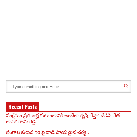
Recent Posts
సంక్షేమం ప్రతి అర్హ కుటుంబానికి అందేలా కృషి చేస్తా: టిడిపి నేత
జానకి రామి రెడ్డి
సంగాల కురువ గిరి పై దాడి హేయమైన చర్య…