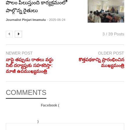
పొలం పిలుస్తుంది కార్యక్రమంలో
పాల్గొన్న రైతులు
Journalist Pinjari Imamulu
- 2025-06-24
3 / 39 Posts
NEWER POST
OLDER POST
నాపై తప్పుడు రాతలు వద్దు
కొత్తపథకాన్ని ప్రారంభించిన
సిట్ దర్యాప్తుకు సహకరిస్తా:
ముఖ్యమంత్రి
మాజీ ఉపముఖ్యమంత్రి
COMMENTS
Facebook (
)