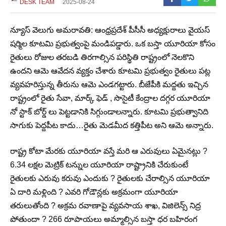
DESK TEAM
2025-08-24
న్యూస్ వెలుగు అమరావతి: ఆంధ్రప్రదేశ్ పీసీసీ అధ్యక్షురాలు వైయస్
షర్మిల కూటమి ప్రభుత్వంపై మండిపడ్డారు. ఒక బస్తా యూరియా కోసం
రైతులు రోజుల తరబడి తిరగాల్సిన పరిస్థితి రాష్ట్రంలో నెలకొని
ఉందని ఆమె ఆవేదన వ్యక్తం చేశారు కూటమి ప్రభుత్వం రైతులు పట్ల
వ్యవహరిస్తున్న తీరును ఆమె ఎండగట్టారు. బీజేపీకి మద్దతు ఇచ్చిన
రాష్ట్రంలో రైతు సేవా, మార్క్ ఫెడ్ , సొసైటీ కేంద్రాల దగ్గర యూరియా
నో స్టాక్ బోర్డ్ లు పెట్టడానికి సిగ్గుండాలన్నారు. కూటమి ప్రభుత్వానిది
సాగుకు పెద్దపీట కాదు…రైతు మెడమీద కత్తిపీట అని ఆమె అన్నారు.
రాష్ట్ర కోటా మేరకు యూరియా వస్తే మరి ఆ ఎరువులు ఏమైనట్లు ?
6.34 లక్షల మెట్రిక్ టన్నుల యూరియా రాష్ట్రానికి చేరుకుంటే
రైతులకు ఎరువు కరువు ఎందుకు ? రైతులకు చేరాల్సిన యూరియా
ఏ దారి మళ్లింది ? ఎవరి గోడౌన్లకు అక్రమంగా యూరియా
తరులుతోంది ? అక్రమ రవాణాపై వ్యవసాయ శాఖ, విజిలెన్స్ నిద్ర
పోతుందా ? 266 రూపాయలు అమ్మాల్సిన బస్తా ధర బహిరంగ