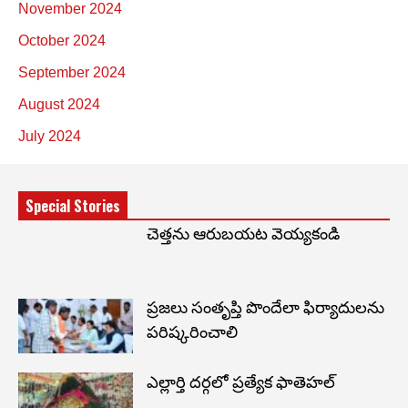
November 2024
October 2024
September 2024
August 2024
July 2024
Special Stories
చెత్తను ఆరుబయట వెయ్యకండి
ప్రజలు సంతృప్తి పొందేలా ఫిర్యాదులను
పరిష్కరించాలి
ఎల్లార్తి దర్గలో ప్రత్యేక ఫాతెహల్