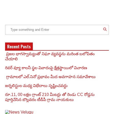
Recent Posts
ప్రజల భాగస్వామ్యంతో నిఘా వ్యవస్థను మరింత బలోపేతం
చేయాలి
రివర్ వ్యూ కాలనీ స్థల వివాదంపై క్షేత్రస్థాయిలో విచారణ
గ్రామాలలో ఎల్.నినో ప్రభావం మీద అవగాహన సమావేశాలు
జర్నలిస్టుల మధ్య విభేదాలు సృష్టించవద్దు
రూ.11, 00 లక్షల గ్రాంట్ 210 మీటర్లు తో రెండు CC రోడ్లను
పూర్తిచేసిన బొల్లవరం టీడీపీ గ్రామ నాయకులు