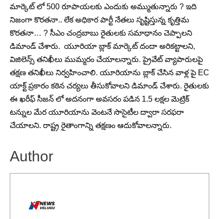
మార్కెట్ లో 500 రూపాయలకు ఎందుకు అమ్ముతున్నారు ? ఇది
నిజంగా కొరతనా.. లేక అధికార పార్టీ నేతలు సృష్టిస్తున్న కృత్తిమ
కొరతనా… ? సీఎం చంద్రబాబు రైతులకు సమాధానం చెప్పాలని
డిమాండ్ చేశారు. యూరియా బ్లాక్ మార్కెట్ దందా అరికట్టాలని,
విజిలెన్స్ తనిఖీలు ముమ్మరం చేయాలన్నారు. ప్రైవేట్ వ్యాపారులపై
తక్షణ తనిఖీలు నిర్వహించాలి. యూరియాను బ్లాక్ చేసిన వాళ్ల పై EC
యాక్ట్ ప్రకారం కఠిన చర్యలు తీసుకోవాలని డిమాండ్ చేశారు. రైతులకు
ఈ ఖరీఫ్ సీజన్ లో అదనంగా అవసరం పడిన 1.5 లక్షల మెట్రిక్
టన్నుల మేర యూరియాను వెంటనే సొసైటీల ద్వారా సరఫరా
చేయాలని. రాష్ట్ర రైతాంగాన్ని తక్షణం ఆదుకోవాలన్నారు.
Author