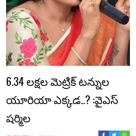
6.34 లక్షల మెట్రిక్ టన్నుల
యూరియా ఎక్కడ..? :వైఎస్
షర్మిల