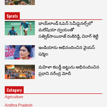
Sprots
థాయ్‌లాండ్ ఓపెన్ సెమీఫైనల్స్‌లో
మలేషియా ద్వయంతో
సత్విక్‌సాయిరాజ్ రంకిరెడ్డి, చిరాగ్ శెట్టి
ఇండియాను అభినందించిన వైయస్
షర్మిల
మహిళా కబడ్డీ జట్టును అభినందించిన
ప్రధాని నరేంద్ర మోదీ
Category
Agriculture
Andhra Pradesh