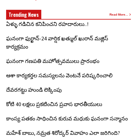
Trending News
Read More...
ఏళ్ళు గడిచిన కనిపించని రహదారులు..!
ఘనంగా ఫుర్ఖాన్-24 వార్షిక ఖత్ముల్ ఖురాన్ మజ్లిస్
కార్యక్రమం
ఘనంగా గణపతి మహోత్సవములు ప్రారంభం
ఆశా కార్యకర్తల సమస్యలను వెంటనే పరిష్కరించాలి
దేవరగట్టు హుండి లెక్కింపు
కోటి 40 లక్షలు ప్రకటించిన ప్రవాస భారతీయులు
కాంస్య పతకం సాధించిన కురువ మధుకు ఘనంగా సన్మానం
మహేశ్ బాబు, నమ్రత శిరోద్కర్ వివాహం ఎలా జరిగింది?