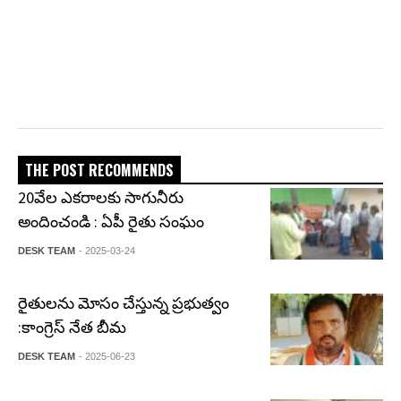
THE POST RECOMMENDS
20వేల ఎకరాలకు సాగునీరు
అందించండి : ఏపీ రైతు సంఘం
DESK TEAM
- 2025-03-24
రైతులను మోసం చేస్తున్న ప్రభుత్వం
:కాంగ్రెస్ నేత బీమ
DESK TEAM
- 2025-06-23