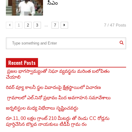
సీఎం
...
1
2
3
7
7 / 47 Posts
Recent Posts
ప్రజల భాగస్వామ్యంతో నిఘా వ్యవస్థను మరింత బలోపేతం
చేయాలి
రివర్ వ్యూ కాలనీ స్థల వివాదంపై క్షేత్రస్థాయిలో విచారణ
గ్రామాలలో ఎల్.నినో ప్రభావం మీద అవగాహన సమావేశాలు
జర్నలిస్టుల మధ్య విభేదాలు సృష్టించవద్దు
రూ.11, 00 లక్షల గ్రాంట్ 210 మీటర్లు తో రెండు CC రోడ్లను
పూర్తిచేసిన బొల్లవ నాయకులు టీడీపీ గ్రామ రం