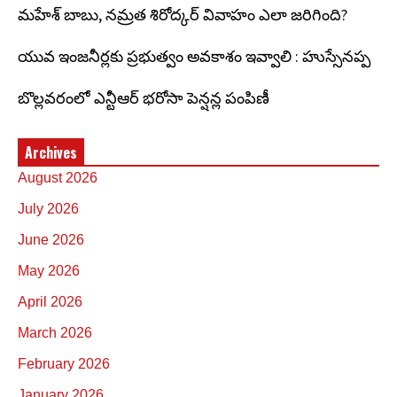
మహేశ్ బాబు, నమ్రత శిరోద్కర్ వివాహం ఎలా జరిగింది?
యువ ఇంజనీర్లకు ప్రభుత్వం అవకాశం ఇవ్వాలి : హుస్సేనప్ప
బొల్లవరంలో ఎన్టీఆర్ భరోసా పెన్షన్ల పంపిణీ
Archives
August 2026
July 2026
June 2026
May 2026
April 2026
March 2026
February 2026
January 2026