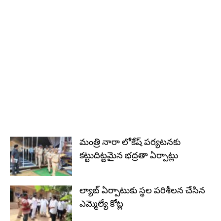
మంత్రి నారా లోకేష్ పర్యటనకు
కట్టుదిట్టమైన భద్రతా ఏర్పాట్లు
ల్యాబ్ ఏర్పాటుకు స్థల పరిశీలన చేసిన
ఎమ్మెల్యే కోట్ల