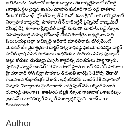
అతిధులను ఎంతగానో ఆకట్టుకున్నాయి ఈ కార్యక్రమంలో రవీంద్ర
విద్యాసంస్థల చైర్మన్ జివిఎం మోహన్ కుమార్ గారు రిడ్జ్ పాఠశాల
సీఈవో గోపీనాథ్ గ్లోబల్ స్కూల్ సీఈవో జీవం శ్రీధర్ గారు టోర్నమెంట్
నిర్వాహక కార్యదర్శి పాఠశాల డీన్ రాజేంద్రన్ ప్రిన్సిపల్ రాజ్కమల్
రవీంద్ర డిగ్రీ కళాశాల ప్రిన్సిపల్ డాక్టర్ మమతా మోహన్, రిడ్జ్ స్కూల్
సమన్వయకర్త సౌమ్య గోపీనాథ్ టీజీవి కళాక్షేత్రం అధ్యక్షులు పత్తి
ఓబులయ్య జిల్లా అభివృద్ధి అధికారి భూపతిరావు టోర్నమెంట్
మెడికల్ టీం వైద్యాధికారి డాక్టర్ విశ్వనాథరెడ్డి ఫిజియోథెరపిస్టు డాక్టర్
హనీర్ భాష వివిధ పాఠశాలల అధినేతలు మరియు వివిధ ఫుట్బాల్
జట్లు కోచులు మేనేజర్లు ఎన్సిసి క్యాడేట్స్ తదితరులు పాల్గొన్నారు.
ప్రారంభ మ్యాచ్ అండర్ 19 విభాగంలో హైదరాబాద్ డిపిఎస్ పాఠశాల
హైదరాబాద్ స్లోగ్ బిర్లా పాఠశాల తిరుపతి వారిపై 3-1గోల్స్ తేడాతో
గెలుపొంది శుభారంభం చేశారు. ఇప్పటివరకు అండర్ 19 విభాగంలో
చిన్మయ విద్యాలయ హైదరాబాద్, హార్ట్ ఫుల్ నెస్ లర్నింగ్ సెంటర్
రంగారెడ్డి తెలంగాణ ,కాకతీయ పబ్లిక్ స్కూల్ గాజువాక విశాఖపట్నం
,ఇండస్ యూనివర్సల్ స్కూల్ మల్కాజ్గిరి హైదరాబాద్ వారు
గెలుపొందారు.
Author