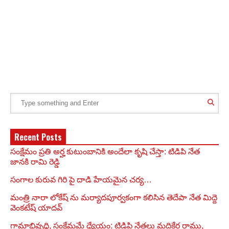
Recent Posts
సంక్షేమం ప్రతి అర్హ కుటుంబానికి అందేలా కృషి చేస్తా: టిడిపి నేత
జానకి రామి రెడ్డి
సంగాల కురువ గిరి పై దాడి హేయమైన చర్య…
మంత్రి నారా లోకేష్ ను మర్యాదపూర్వకంగా కలిసిన తెదేపా నేత మిద్దె
వెంకటేష్ యాదవ్
గ్రామాభివృద్ధి, సంక్షేమమే ధ్యేయం: టిడిపి నేతలు మద్దికేర రాము,