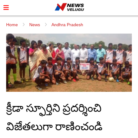
Home
News
Andhra Pradesh
క్రీడా స్ఫూర్తిని ప్రదర్శించి
విజేతలుగా రాణించండి