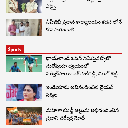
ఎస్సై
ఏపీజీబీ ప్రధాన కార్యాలయం కడప లోనే
కొనసాగించాలి
Sprots
థాయ్‌లాండ్ ఓపెన్ సెమీఫైనల్స్‌లో
మలేషియా ద్వయంతో
సత్విక్‌సాయిరాజ్ రంకిరెడ్డి, చిరాగ్ శెట్టి
ఇండియాను అభినందించిన వైయస్
షర్మిల
మహిళా కబడ్డీ జట్టును అభినందించిన
ప్రధాని నరేంద్ర మోదీ