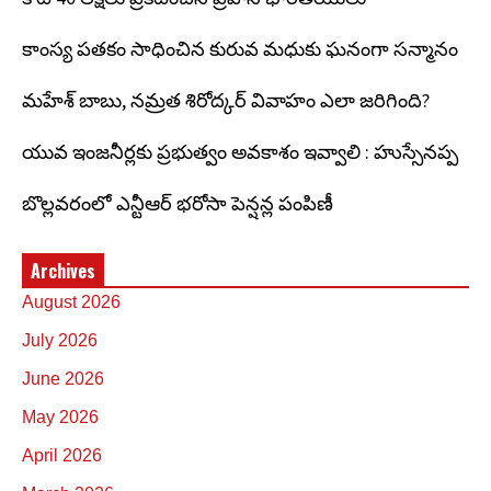
కాంస్య పతకం సాధించిన కురువ మధుకు ఘనంగా సన్మానం
మహేశ్ బాబు, నమ్రత శిరోద్కర్ వివాహం ఎలా జరిగింది?
యువ ఇంజనీర్లకు ప్రభుత్వం అవకాశం ఇవ్వాలి : హుస్సేనప్ప
బొల్లవరంలో ఎన్టీఆర్ భరోసా పెన్షన్ల పంపిణీ
Archives
August 2026
July 2026
June 2026
May 2026
April 2026