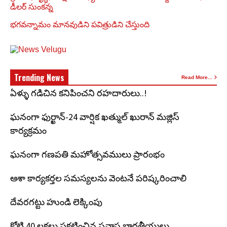
డీలర్ సుంకన్న
భగవన్నామం మానవుడిని పవిత్రుడిని చేస్తుంది
Trending News
Read More...
ఏళ్ళు గడిచిన కనిపించని రహదారులు..!
ఘనంగా ఫుర్ఖాన్-24 వార్షిక ఖత్ముల్ ఖురాన్ మజ్లిస్
కార్యక్రమం
ఘనంగా గణపతి మహోత్సవములు ప్రారంభం
ఆశా కార్యకర్తల సమస్యలను వెంటనే పరిష్కరించాలి
దేవరగట్టు హుండి లెక్కింపు
కోటి 40 లక్షలు ప్రకటించిన ప్రవాస భారతీయులు