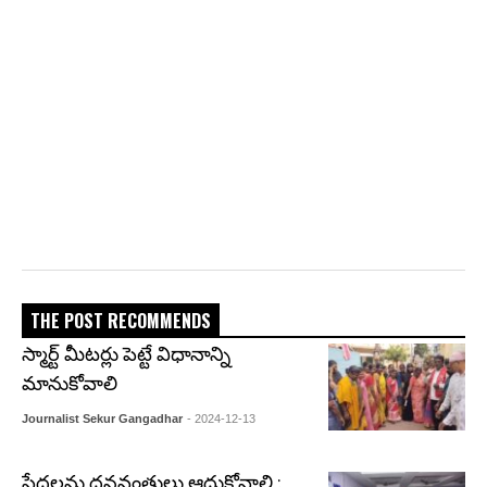
THE POST RECOMMENDS
స్మార్ట్ మీటర్లు పెట్టే విధానాన్ని
మానుకోవాలి
Journalist Sekur Gangadhar
- 2024-12-13
పేదలను ధనవంతులు ఆదుకోవాలి ;