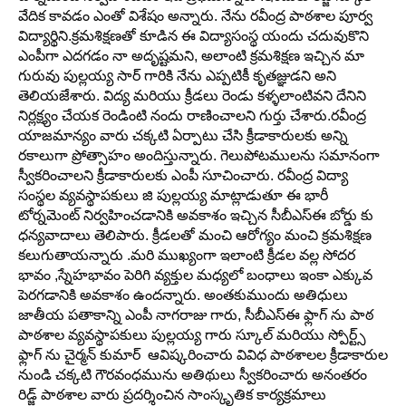
వేదిక కావడం ఎంతో విశేషం అన్నారు. నేను రవీంద్ర పాఠశాల పూర్వ
విద్యార్థిని.క్రమశిక్షణతో కూడిన ఈ విద్యాసంస్థ యందు చదువుకొని
ఎంపీగా ఎదగడం నా అదృష్టమని, అలాంటి క్రమశిక్షణ ఇచ్చిన మా
గురువు పుల్లయ్య సార్ గారికి నేను ఎప్పటికీ కృతజ్ఞుడని అని
తెలియజేశారు. విద్య మరియు క్రీడలు రెండు కళ్ళలాంటివని దేనిని
నిర్లక్ష్యం చేయక రెండింటి నందు రాణించాలని గుర్తు చేశారు.రవీంద్ర
యాజమాన్యం వారు చక్కటి ఏర్పాటు చేసి క్రీడాకారులకు అన్ని
రకాలుగా ప్రోత్సాహం అందిస్తున్నారు. గెలుపోటములను సమానంగా
స్వీకరించాలని క్రీడాకారులకు ఎంపీ సూచించారు. రవీంద్ర విద్యా
సంస్థల వ్యవస్థాపకులు జి పుల్లయ్య మాట్లాడుతూ ఈ భారీ
టోర్నమెంట్ నిర్వహించడానికి అవకాశం ఇచ్చిన సీబీఎస్ఈ బోర్డు కు
ధన్యవాదాలు తెలిపారు. క్రీడలతో మంచి ఆరోగ్యం మంచి క్రమశిక్షణ
కలుగుతాయన్నారు .మరి ముఖ్యంగా ఇలాంటి క్రీడల వల్ల సోదర
భావం ,స్నేహభావం పెరిగి వ్యక్తుల మధ్యలో బంధాలు ఇంకా ఎక్కువ
పెరగడానికి అవకాశం ఉందన్నారు. అంతకుముందు అతిధులు
జాతీయ పతాకాన్ని ఎంపీ నాగరాజు గారు, సీబీఎస్ఈ ఫ్లాగ్ ను పాఠ
పాఠశాల వ్యవస్థాపకులు పుల్లయ్య గారు స్కూల్ మరియు స్పోర్ట్స్
ఫ్లాగ్ ను చైర్మన్ కుమార్ ఆవిష్కరించారు వివిధ పాఠశాలల క్రీడాకారుల
నుండి చక్కటి గౌరవంధమును అతిథులు స్వీకరించారు అనంతరం
రిడ్జ్ పాఠశాల వారు ప్రదర్శించిన సాంస్కృతిక కార్యక్రమాలు