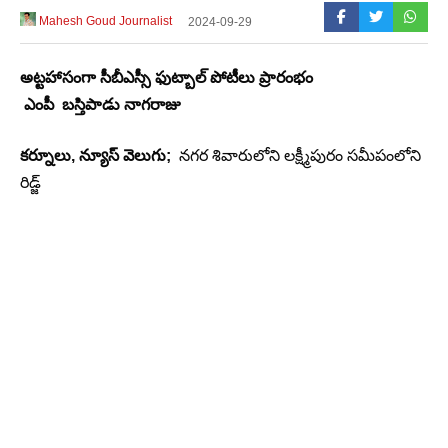
Mahesh Goud Journalist
2024-09-29
అట్టహాసంగా సీబీఎస్సీ ఫుట్బాల్ పోటీలు ప్రారంభం
ఎంపీ బస్తిపాడు నాగరాజు
కర్నూలు, న్యూస్ వెలుగు;
నగర శివారులోని లక్ష్మీపురం సమీపంలోని
రిడ్జ్