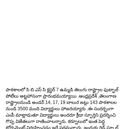
పాఠశాలలో సి బి ఎస్ సి క్లస్టర్ 7 ఉమ్మడి తెలుగు రాష్ట్రాల ఫుట్బాల్
పోటీలు అట్టహాసంగా ప్రారంభమయ్యాయి .ఆంధ్రప్రదేశ్ ,తెలంగాణ
రాష్ట్రాలనుండి అండర్ 14, 17, 19 బాలుర జట్లు 143 పాఠశాలల
నుండి 3500 మంది విద్యార్థులు హాజరయ్యారు .ఈ సందర్భంగా
ఎంపీ మాట్లాడుతూ విద్యార్థులు అందరూ క్రీడా స్ఫూర్తిని ప్రదర్శించి
గొప్ప విజేతలుగా రాణించాలన్నారు. కర్నూలులో ఇంత పెద్ద
టోర్నమెంట్ నిర్వహించడం ఇదే ప్రథమన్నారు .ఇందుకు రిడ్జ్ స్కూల్