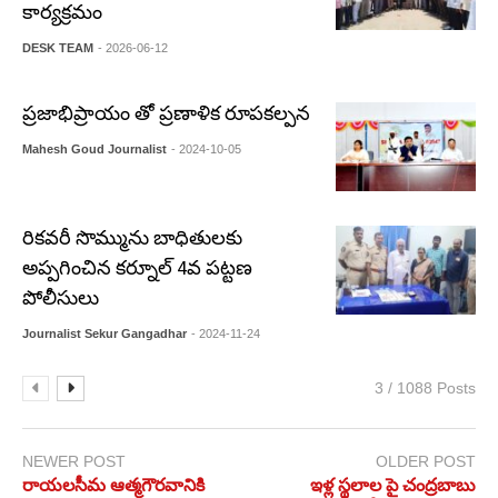
కార్యక్రమం
DESK TEAM
- 2026-06-12
ప్రజాభిప్రాయం తో ప్రణాళిక రూపకల్పన
Mahesh Goud Journalist
- 2024-10-05
రికవరీ సొమ్మును బాధితులకు
అప్పగించిన కర్నూల్ 4వ పట్టణ
పోలీసులు
Journalist Sekur Gangadhar
- 2024-11-24
3 / 1088 Posts
NEWER POST
OLDER POST
రాయలసీమ ఆత్మగౌరవానికి
ఇళ్ల స్థలాల పై చంద్రబాబు