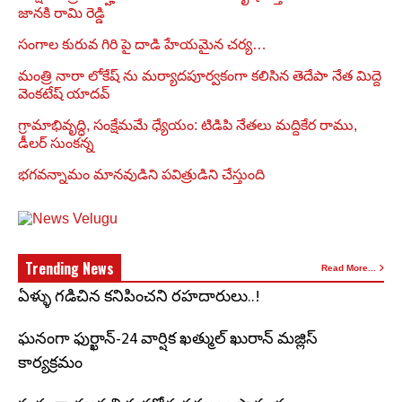
జానకి రామి రెడ్డి
సంగాల కురువ గిరి పై దాడి హేయమైన చర్య…
మంత్రి నారా లోకేష్ ను మర్యాదపూర్వకంగా కలిసిన తెదేపా నేత మిద్దె
వెంకటేష్ యాదవ్
గ్రామాభివృద్ధి, సంక్షేమమే ధ్యేయం: టిడిపి నేతలు మద్దికేర రాము,
డీలర్ సుంకన్న
భగవన్నామం మానవుడిని పవిత్రుడిని చేస్తుంది
Trending News
Read More...
ఏళ్ళు గడిచిన కనిపించని రహదారులు..!
ఘనంగా ఫుర్ఖాన్-24 వార్షిక ఖత్ముల్ ఖురాన్ మజ్లిస్
కార్యక్రమం