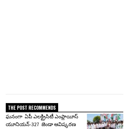
THE POST RECOMMENDS
ఘనంగా ఏపీ ఎలక్ట్రిసిటీ ఎంప్లాయీస్
యూనియన్-327 జెండా ఆవిష్కరణ