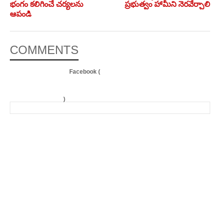
భంగం కలిగించే చర్యలను
ప్రభుత్వం హామీని నెరవేర్చాలి
ఆపండి
COMMENTS
Facebook (
)