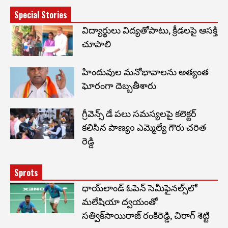
Special Stories
విద్యార్థులు విద్యతోపాటు, క్రీడలపై ఆసక్తి
చూపాలి
హిందువుల మనోభావాలను అత్యంత
ఘోరంగా దెబ్బతీశారు
గ్రీవెన్స్ డే పలు సమస్యలపై కలెక్టర్
కలిసిన పాణ్యo ఎమ్మెల్యే గౌరు చరిత
రెడ్డి
Sprots
థాయ్‌లాండ్ ఓపెన్ సెమీఫైనల్స్‌లో
మలేషియా ద్వయంతో
సత్విక్‌సాయిరాజ్ రంకిరెడ్డి, చిరాగ్ శెట్టి