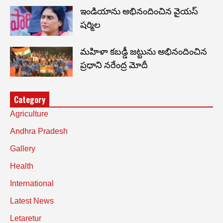
ఇండియాను అభినందించిన వైయస్
షర్మిల
మహిళా కబడ్డీ జట్టును అభినందించిన
ప్రధాని నరేంద్ర మోదీ
Category
Agriculture
Andhra Pradesh
Gallery
Health
International
Latest News
Letaretur