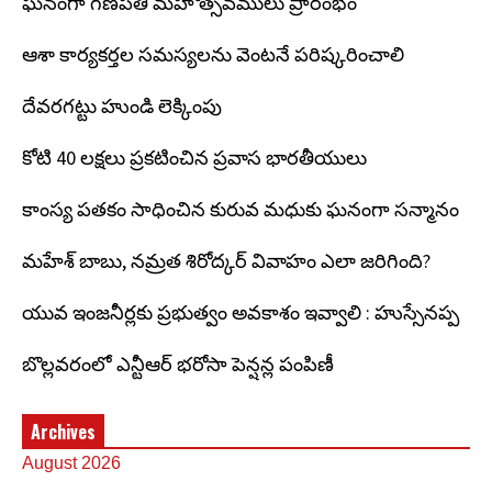
ఘనంగా గణపతి మహోత్సవములు ప్రారంభం
ఆశా కార్యకర్తల సమస్యలను వెంటనే పరిష్కరించాలి
దేవరగట్టు హుండి లెక్కింపు
కోటి 40 లక్షలు ప్రకటించిన ప్రవాస భారతీయులు
కాంస్య పతకం సాధించిన కురువ మధుకు ఘనంగా సన్మానం
మహేశ్ బాబు, నమ్రత శిరోద్కర్ వివాహం ఎలా జరిగింది?
యువ ఇంజనీర్లకు ప్రభుత్వం అవకాశం ఇవ్వాలి : హుస్సేనప్ప
బొల్లవరంలో ఎన్టీఆర్ భరోసా పెన్షన్ల పంపిణీ
Archives
August 2026