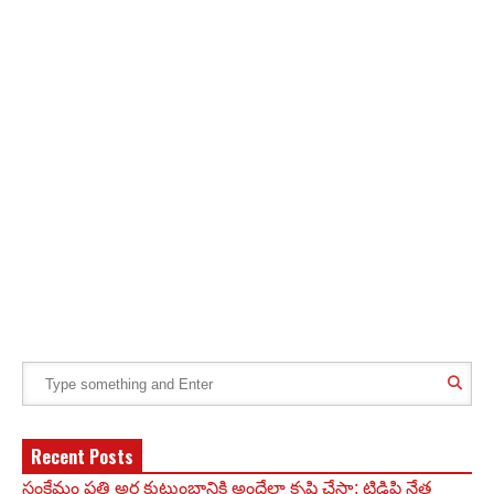
Recent Posts
సంక్షేమం ప్రతి అర్హ కుటుంబానికి అందేలా కృషి చేస్తా: టిడిపి నేత