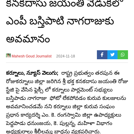
కనకదాసు జయంతి వేడుకలో
ఎంపీ బస్తిపాటి నాగరాజుకు
అవమానం
Mahesh Goud Journalist
2024-11-18
కర్నూలు, న్యూస్ వెలుగు;
రాష్ట్ర ప్రభుత్వం తరపున ఈ
రోజుకర్నూలు జిల్లా జరిగిన శ్రీ భక్త కనకదాసు జయంతి రోజు
స్టేజి పై వేసిన ఫ్లెక్సీ లో కర్నూలు పార్లమెంట్ సభ్యులు
బస్తిపాడు నాగరాజు ఫోటో లేకపోవడం కురువ కులజులను
అవమానించడమే నని కర్నూలు జిల్లా కురువ సంఘం
ప్రధాన కార్యదర్శి ఎం. కె. రంగస్వామి జిల్లా ఉపాధ్యక్షులు
పెద్దపాడు ధనుంజయ, కె. పుల్లన్న, మహిళా విభాగం
అధ్యక్షురాలు శ్రీలీలమ్మ బాధను వ్యక్తపరిచారు.