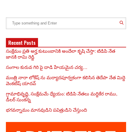
Recent Posts
సంక్షేమం ప్రతి అర్హ కుటుంబానికి అందేలా కృషి చేస్తా: టిడిపి నేత
జానకి రామి రెడ్డి
సంగాల కురువ గిరి పై దాడి హేయమైన చర్య…
మంత్రి నారా లోకేష్ ను మర్యాదపూర్వకంగా కలిసిన తెదేపా నేత మిద్దె
వెంకటేష్ యాదవ్
గ్రామాభివృద్ధి, సంక్షేమమే ధ్యేయం: టిడిపి నేతలు మద్దికేర రాము,
డీలర్ సుంకన్న
భగవన్నామం మానవుడిని పవిత్రుడిని చేస్తుంది