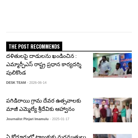
THE POST RECOMMENDS
దళితులపై దాడులను ఖండించిన :
ఎమ్మార్పీఎస్ రాష్ట్ర ప్రధాన కార్యదర్శి
పులికొండ
DESK TEAM
- 2026-06-14
పగిడిరాయి గ్రామ దేవర ఉత్సవాలకు
మాజీ ఎమ్మెల్యే శ్రీదేవికు ఆహ్వానం
Journalist Pinjari Imamulu
- 2025-01-17
ఏ కోడూరులో ట్యాంకుకు మరమ్మతులు