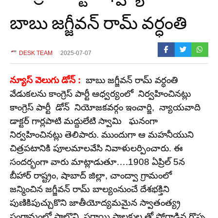
బాబు జగ్జీవన్ రామ్ వర్ధంతి
DESK TEAM
2025-07-07
న్యూస్ వెలుగు డోన్ :
బాబు జగ్జీవన్ రామ్ వర్ధంతి
వేడుకలను కాంగ్రెస్ పార్టీ ఆధ్వర్యంలో నిర్వహించినట్లు
కాంగ్రెస్ పార్టీ డోన్ నియోజకవర్గం ఇంచార్జి, న్యాయవాది
డాక్టర్ గార్లపాటి మద్దులేటి స్వామి ఘనంగా
నిర్వహించినట్లు తెలిపారు. ముందుగా ఆ మహనీయుని
చిత్రపటానికి పూలమాలవేసి నివాళులర్పించారు. ఈ
సందర్భంగా వారు మాట్లాడుతూ….1908 ఏప్రిల్ 5న
బీహార్ రాష్ట్రం, షాబాద్ జిల్లా, చాంద్వా గ్రామంలో
జన్మించిన జగ్జీవన్ రామ్ బాల్యంనుంచే దేశభక్తిని
పుణికిపుచ్చుకొని జాతీయోద్యమమైన స్వాతంత్య్ర
సంగ్రామంలో పాల్గొని ,పరాయి పాలకుల తో పోరాడిన గొప్ప