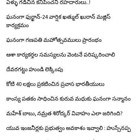
ఏళ్ళు గడిచిన కనిపించని రహదారులు..!
ఘనంగా ఫుర్ఖాన్-24 వార్షిక ఖత్ముల్ ఖురాన్ మజ్లిస్
కార్యక్రమం
ఘనంగా గణపతి మహోత్సవములు ప్రారంభం
ఆశా కార్యకర్తల సమస్యలను వెంటనే పరిష్కరించాలి
దేవరగట్టు హుండి లెక్కింపు
కోటి 40 లక్షలు ప్రకటించిన ప్రవాస భారతీయులు
కాంస్య పతకం సాధించిన కురువ మధుకు ఘనంగా సన్మానం
మహేశ్ బాబు, నమ్రత శిరోద్కర్ వివాహం ఎలా జరిగింది?
యువ ఇంజనీర్లకు ప్రభుత్వం అవకాశం ఇవ్వాలి : హుస్సేనప్ప