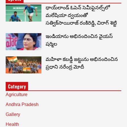
థాయ్‌లాండ్ ఓపెన్ సెమీఫైనల్స్‌లో
మలేషియా ద్వయంతో
సత్విక్‌సాయిరాజ్ రంకిరెడ్డి, చిరాగ్ శెట్టి
ఇండియాను అభినందించిన వైయస్
షర్మిల
మహిళా కబడ్డీ జట్టును అభినందించిన
ప్రధాని నరేంద్ర మోదీ
Category
Agriculture
Andhra Pradesh
Gallery
Health