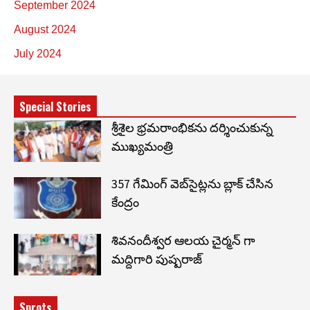
September 2024
August 2024
July 2024
Special Stories
శ్రీశైల భ్రమరాంభికను దర్శించుకున్న
ముఖ్యమంత్రి
357 గేమింగ్ వెబ్‌సైట్లను బ్లాక్ చేసిన
కేంద్రం
శివనందీశ్వర ఆలయ చైర్మన్ గా
మద్దిగారి పుష్పరాజ్
Sprots