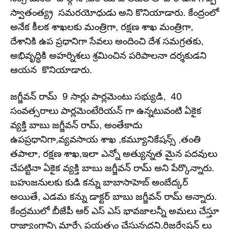
స్వాతంత్య్ర సమరయోధుడు అని కొనియాడారు. కేంద్రంలో
అనేక కీలక శాఖలకు మంత్రిగా, రక్షణ శాఖ మంత్రిగా,
దేశానికి ఉప ప్రధానిగా సేవలు అందించి దేశ సమగ్రతకు,
అభివృద్ధికి అహర్నిశలు శ్రమించిన పరిపాలనా దర్శకుడని
ఆయన కొనియాడారు.
జగ్జీవన్ రామ్ 9 సార్లు పార్లమెంటు సభ్యుడి, 40
సంవత్సరాలు పార్లమెంటేరియన్ గా ఉన్నటువంటి ఏకైక
వ్యక్తి బాబు జగ్జీవన్ రామ్, అంతేకాదు
ఉపప్రధానిగా,వ్యవసాయ శాఖ ,కమ్యూనికేషన్స్ ,తంతి
తపాలా, రక్షణ శాఖ,ఇలా ఎన్నో అత్యున్నత మైన పదవులు
చేపట్టినా ఏకైక వ్యక్తి బాబు జగ్జీవన్ రామ్ అని పేర్కొన్నారు.
బహుజనులకు కుడి కన్ను బాబాసాహెబ్ అంబేద్కర్
అయితే, ఎడమ కన్ను డాక్టర్ బాబు జగ్జీవన్ రామ్ అన్నారు.
కేంద్రములో బీజేపీ ఆర్ ఎస్ ఎస్ భావజాలన్నీ అమలు చేస్తూ
రాజ్యాంగాన్ని మార్చే ప్రయత్నం చేస్తున్నదని,రిజర్వేషన్ లు