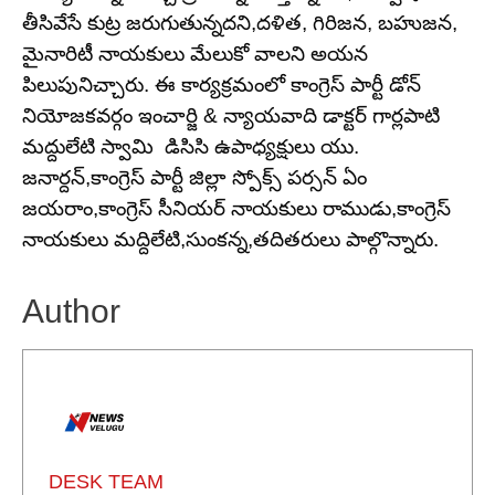
తీసివేసే కుట్ర జరుగుతున్నదని,దళిత, గిరిజన, బహుజన,
మైనారిటీ నాయకులు మేలుకో వాలని అయన
పిలుపునిచ్చారు.
ఈ కార్యక్రమంలో కాంగ్రెస్ పార్టీ డోన్
నియోజకవర్గం ఇంచార్జి & న్యాయవాది డాక్టర్ గార్లపాటి
మద్దులేటి స్వామి
డిసిసి ఉపాధ్యక్షులు యు.
జనార్దన్,కాంగ్రెస్ పార్టీ జిల్లా స్పోక్స్ పర్సన్ ఏం
జయరాం,కాంగ్రెస్ సీనియర్ నాయకులు రాముడు,కాంగ్రెస్
నాయకులు మద్దిలేటి,సుంకన్న,తదితరులు పాల్గొన్నారు.
Author
DESK TEAM