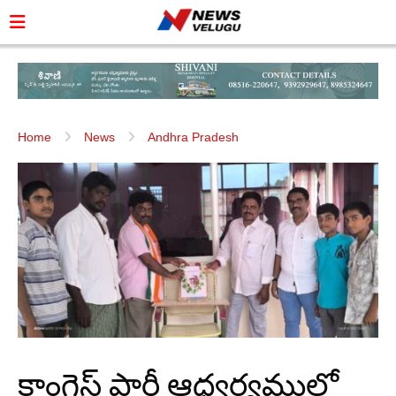
Home
News
Andhra Pradesh
కాంగ్రెస్ పార్టీ ఆధ్వర్యములో