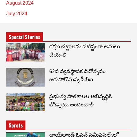
August 2024
July 2024
Special Stories
రక్షణ చట్టాలను పటిష్టంగా అమలు
చేయాలి
62వ వ్యవస్థాపక దినోత్సవం
జరుపోకోనున్న సీబీఐ
ప్రభుత్వ పాఠశాలల అభివృద్ధికి
తోడ్పాటు అందించాలి
Sprots
థాయ్‌లాండ్ ఓపెన్ సెమీఫైనల్స్‌లో