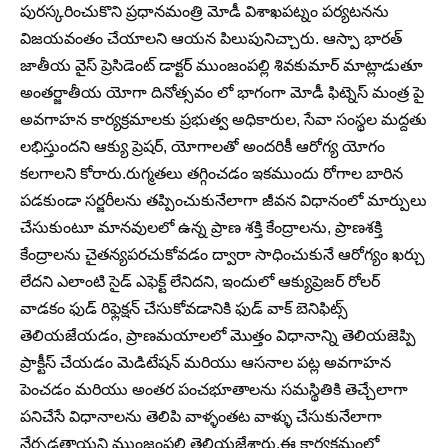
పురస్కరించుకొని ప్రధానమంత్రి మోడీ విశాఖపట్నం పర్యటనను
విజయవంతం చేయాలని ఆయన పిలుపునిచ్చారు. ఆస్పా భారత్
జాతీయ వైస్ ప్రెసిడెంట్ డాక్టర్ ముంజంపల్లి శివకుమార్ మాట్లాడుతూ
అంతర్జాతీయ యోగా దినోత్సవం లో భాగంగా మోడీ ఫిట్నెస్ మంత్ర పై
అవగాహన కార్యక్రమాలకు ప్రభుత్వ అధికారుల, సేవా సంస్థల మద్దతు
లభిస్తుందని ఆక్యు ప్రెషర్, యోగాలతో అందరికీ ఆరోగ్య యోగం
కలగాలని కోరారు.రుగ్మతలు తగ్గించడం ఇకముందు రోగాల బారిన
పడకుండా సర్జరీలను తప్పించుకునేలాగా జీవన విధానంలో మార్పులు
చేసుకుంటూ మానవులలో ఉన్న ప్రాణ శక్తి కేంద్రాలను, ప్రాణశక్తి
కేంద్రాలను చైతన్యపరచుకోవడం ద్వారా సాధించుకునే ఆరోగ్యం ఖర్చు
లేదని ఎలాంటి సైడ్ ఎఫెక్ట్ లేనిదని, ఇందులో ఆక్యుప్రెజర్ రోలర్
వాడకం ఫుడ్ రిఫ్లెక్షన్ చేసుకోవడానికి ఫుడ్ వాక్ బెనిఫిట్స్
తెలియజేయడం, ప్రాణమయాలలో మొత్తం విధానాన్ని తెలియజెప్పి
ప్రాక్టీస్ చేయడం మెడిటేషన్ మరియు ఆసనాల పట్ల అవగాహన
పెంచడం మరియు అంతర పంచభూతాలను సమస్థితికి తెచ్చేలాగా
పనిచేసే విధానాలను తెలిపి వాళ్ళంతట వాళ్ళు చేసుకునేలాగా
నేర్పడతాయని ముంజంపల్లి తెలియజేశారు.ఈ కార్యక్రమంలో