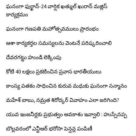
ఘనంగా ఫుర్ఖాన్-24 వార్షిక ఖత్ముల్ ఖురాన్ మజ్లిస్
కార్యక్రమం
ఘనంగా గణపతి మహోత్సవములు ప్రారంభం
ఆశా కార్యకర్తల సమస్యలను వెంటనే పరిష్కరించాలి
దేవరగట్టు హుండి లెక్కింపు
కోటి 40 లక్షలు ప్రకటించిన ప్రవాస భారతీయులు
కాంస్య పతకం సాధించిన కురువ మధుకు ఘనంగా సన్మానం
మహేశ్ బాబు, నమ్రత శిరోద్కర్ వివాహం ఎలా జరిగింది?
యువ ఇంజనీర్లకు ప్రభుత్వం అవకాశం ఇవ్వాలి : హుస్సేనప్ప
బొల్లవరంలో ఎన్టీఆర్ భరోసా పెన్షన్ల పంపిణీ