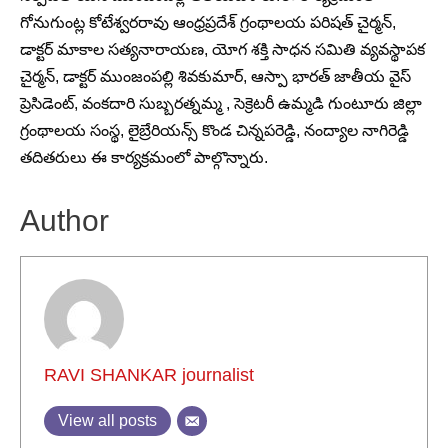
గోనుగుంట్ల కోటేశ్వరరావు ఆంధ్రప్రదేశ్ గ్రంథాలయ పరిషత్ చైర్మన్,
డాక్టర్ మాకాల సత్యనారాయణ, యోగ శక్తి సాధన సమితి వ్యవస్థాపక
చైర్మన్, డాక్టర్ ముంజంపల్లి శివకుమార్, ఆస్పా భారత్ జాతీయ వైస్
ప్రెసిడెంట్, వంకదారి సుబ్బరత్నమ్మ , సెక్రెటరీ ఉమ్మడి గుంటూరు జిల్లా
గ్రంథాలయ సంస్థ, లైబ్రేరియన్స్ కొండ చిన్నపరెడ్డి, నంద్యాల నాగిరెడ్డి
తదితరులు ఈ కార్యక్రమంలో పాల్గొన్నారు.
Author
RAVI SHANKAR journalist
View all posts