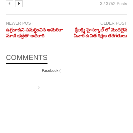
3 / 3752 Posts
NEWER POST
OLDER POST
ఉగ్రదాడిని సమర్ధించిన అమెరికా
శ్రీలక్ష్మి హైస్కూల్ లో మొదలైన
మాజీ భద్రతా అధికారి
పినాక ఉచిత శిక్షణ తరగతులు
COMMENTS
Facebook (
)