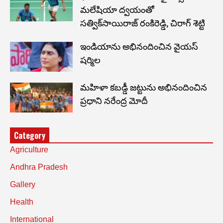
మలేషియా ద్వయంతో
సత్విక్‌సాయిరాజ్ రంకిరెడ్డి, చిరాగ్ శెట్టి
ఇండియాను అభినందించిన వైయస్
షర్మిల
మహిళా కబడ్డీ జట్టును అభినందించిన
ప్రధాని నరేంద్ర మోదీ
Category
Agriculture
Andhra Pradesh
Gallery
Health
International