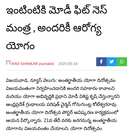
ఇంటింటికి మోడీ ఫిట్ నెస్
మంత్ర , అందరికీ ఆరోగ్య
యోగం
RAVI SHANKAR journalist
2025-05-18
విజయవాడ, న్యూస్ వెలుగు: అంతర్జాతీయ యోగా దినోత్సవం
విజయవంతంగా నిర్వహించడానికి అందరి సహకారం కావాలని
మరియు యోగా అభివృద్ధికి ప్రధాని మోడీ విశిష్ట కృషి చేస్తున్నారని
ఆంధ్రప్రదేశ్ గ్రంథాలయ పరిషత్ చైర్మన్ గోనుగుంట్ల కోటేశ్వరరావు
అంతర్జాతీయ యోగా దినోత్సవ పోస్టర్ ఆవిష్కరణ కార్యక్రమంలో
ఆయన పేర్కొన్నారు. 21వ తేదీ వరకు జరగనున్న అంతర్జాతీయ
యోగాను విజయవంతం చేయాలని, యోగా దినోత్సవం