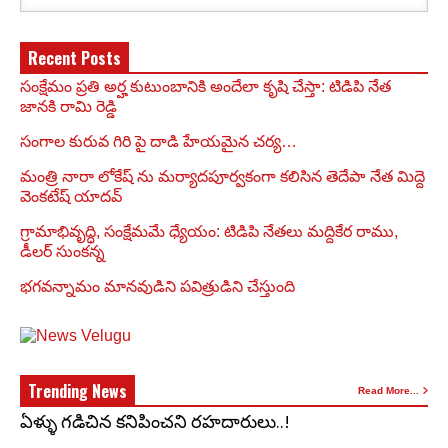
Recent Posts
సంక్షేమం ప్రతి అర్హ కుటుంబానికి అందేలా కృషి చేస్తా: టిడిపి నేత
జానకి రామి రెడ్డి
సంగాల కురువ గిరి పై దాడి హేయమైన చర్య…
మంత్రి నారా లోకేష్ ను మర్యాదపూర్వకంగా కలిసిన తెదేపా నేత మిద్దె
వెంకటేష్ యాదవ్
గ్రామాభివృద్ధి, సంక్షేమమే ధ్యేయం: టిడిపి నేతలు మద్దికేర రాము,
డీలర్ సుంకన్న
భగవన్నామం మానవుడిని పవిత్రుడిని చేస్తుంది
Trending News
Read More...
ఏళ్ళు గడిచిన కనిపించని రహదారులు..!