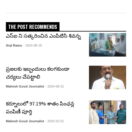
THE POST RECOMMENDS
ఎస్ఐ ని సత్కరించిన ఎంపిటిసి శివన్న
Anji Ramu
- 2024-08-18
ప్రజలకు ఇబ్బందులు కలగకుండా
చర్యలు చేపట్టాలి
Mahesh Goud Journalist
- 2024-08-31
కర్నూలులో 97.19% శాతం పింఛన్ల
పంపిణీ పూర్తి
Mahesh Goud Journalist
- 2025-02-01